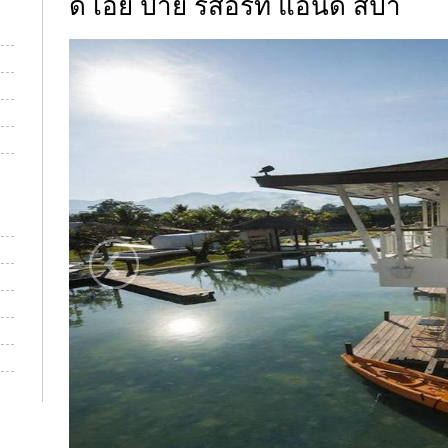
ดิ เอีย ปาย รีสอร์ท แอนด์ สปา